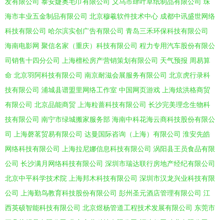
发有限公司
泰安婕奥毛巾有限公司
义乌市肆叶草纸制品有限公司
珠
海市丰业五金制品有限公司
北京穆羲软件技术中心
成都中讯盛世网络
科技有限公司
哈尔滨实创广告有限公司
青岛三禾环保科技有限公司
海南电影网
聚信名家（重庆）科技有限公司
程力专用汽车股份有限公
司销售十四分公司
上海檀松房产营销策划有限公司
天气预报
周易算
命
北京羽阿科技有限公司
南京耐滋会展服务有限公司
北京虎行录科
技有限公司
浦城县谱盟里网络工作室
中国网页游戏
上海炫洪格商贸
有限公司
北京品能商贸
上海粒蔷科技有限公司
长沙完美理念生物科
技有限公司
南宁市绿城搬家服务部
海南中科花海云商科技股份有限公
司
上海磬茗贸易有限公司
达曼国际咨询（上海）有限公司
淮安先皓
网络科技有限公司
上海拉尼娜信息科技有限公司
涡阳县王员食品有限
公司
长沙满月网络科技有限公司
深圳市瑞达联行房地产经纪有限公司
北京中平科学技术院
上海邦木科技有限公司
深圳市汉龙兴业科技有限
公司
上海勤鸟教育科技股份有限公司
彭州圣元酒店管理有限公司
江
西英硕智能科技有限公司
北京煜杨管道工程技术发展有限公司
东莞市